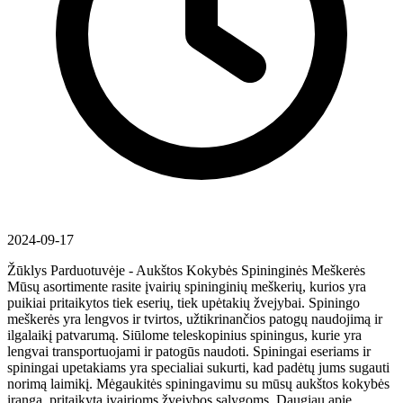
2024-09-17
Žūklys Parduotuvėje - Aukštos Kokybės Spininginės Meškerės
Mūsų asortimente rasite įvairių spininginių meškerių, kurios yra
puikiai pritaikytos tiek eserių, tiek upėtakių žvejybai. Spiningo
meškerės yra lengvos ir tvirtos, užtikrinančios patogų naudojimą ir
ilgalaikį patvarumą. Siūlome teleskopinius spiningus, kurie yra
lengvai transportuojami ir patogūs naudoti. Spiningai eseriams ir
spiningai upetakiams yra specialiai sukurti, kad padėtų jums sugauti
norimą laimikį. Mėgaukitės spiningavimu su mūsų aukštos kokybės
įranga, pritaikyta įvairioms žvejybos sąlygoms. Daugiau apie