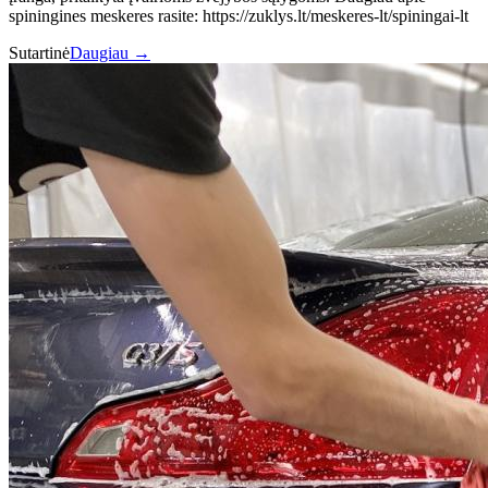
spiningines meskeres rasite: https://zuklys.lt/meskeres-lt/spiningai-lt
Sutartinė
Daugiau →