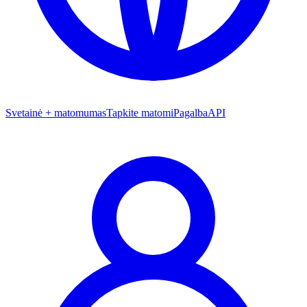
Svetainė + matomumas
Tapkite matomi
Pagalba
API