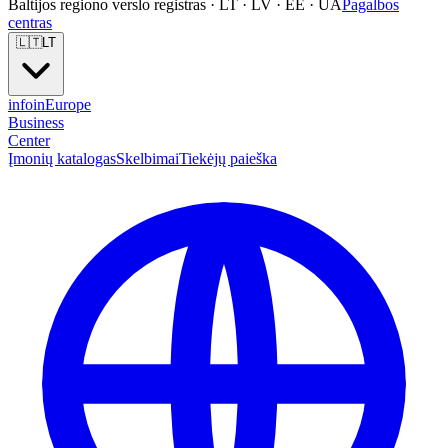
Baltijos regiono verslo registras · LT · LV · EE · UA
Pagalbos
centras
🇱🇹
LT
info
in
Europe
Business
Center
Įmonių katalogas
Skelbimai
Tiekėjų paieška