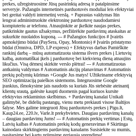
prekes, užregistruosime Jūsų pasirinktą adresą ir patalpinsime
serveryje. Pažangūs internetinės parduotuvės moduliai leis efektyviai
bei greitai valdyti internetinį verslą. + Paprastas valdymas Itin
lengvai administruokite elektroninę parduotuvę naudodamiesi
kompiuteriu ar telefonu. Atnaujinkite ar įkelkite naujas prekes,
patikrinkite gautus užsakymus, peržiūrėkite pardavimų ataskaitas ar
sukurkite nuolaidos kuponą. --- # Pažangios funkcijos # Įvairūs
apmokėjimo būdai (PaySera, Opay, Montonio) # Įvairūs pristatymo
būdai (Omniva, DPD, LP express) + Efektyvus darbas Pamirškite
rankinį darbą – mūsų automatizuota sistema išvers prekes į Lietuvių
kalbą, automatiškai įkels į parduotuvę bei kiekvieną dieną atnaujins
likučius. Visą dėmesį skirkite verslo plėtrai! --- # Automatizuotas
antkainių valdymas # Automatinis akcijų planavimas # Automatinis
prekių požymių kūrimas +Google Jus matys! Užtikriname efektyvią
SEO optimizaciją paieškos sistemoms. Integruosime Google
įrankius, išmokysime jais naudotis su kuriais Jūs stebėsite ateinantį
klientų srautą, galėsite kaupti duomenis pagal kuriuos kursite
efektyvius reklaminius skelbimus. + Pardavimų kanalai Unikali
galimybė, be didelių pastangų, vienu metu prekiauti visose Baltijos
šalyse. Mes galime integruoti Jūsų parduotuvės prekes į Pigu.lt,
Kaup24.ee, 220.lv, Varle.lt prekybvietes. Daugiau pardavimų kanalų
– daugiau pardavimų Jums! --- # Automatinis prekių vertimas į Estų,
Latvių kalbas # Automatinis prekių kodų generavimas # Skirtinga
kainodara skirktingiems pardavimų kanalams Susisiekite su mumis,
pasitarsime bei kartu priimsime geriausią sprendimą!