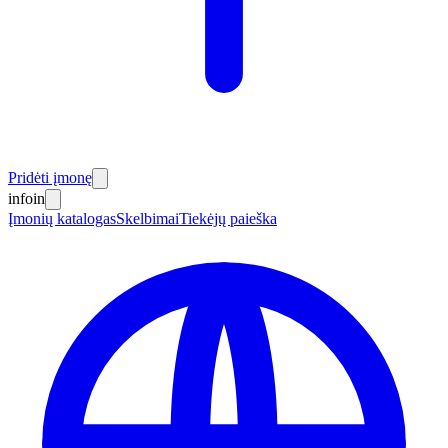
Pridėti įmonę
info
in
Įmonių katalogas
Skelbimai
Tiekėjų paieška