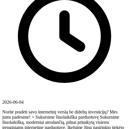
2026-06-04
Norite pradėti savo internetinį verslą be didelių investicijų? Mes
jums padėsime! + Sukursime šiuolaikiška parduotuvę Sukursime
šiuolaikišką, moderniai atrodančią, pilnai pritaikytą visiems
įrenginiams internetinę parduotuvę. Įkelsime Jūsų pasirinkto tiekėjo