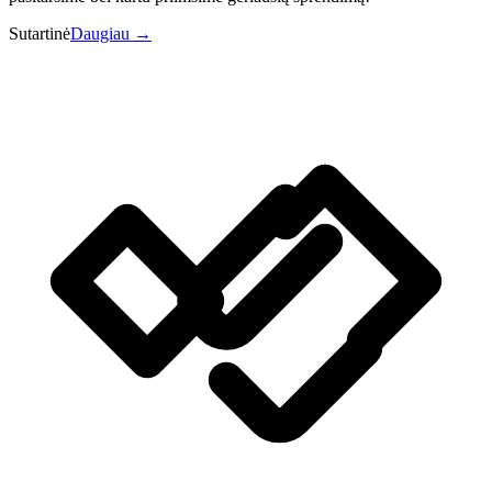
Sutartinė
Daugiau →