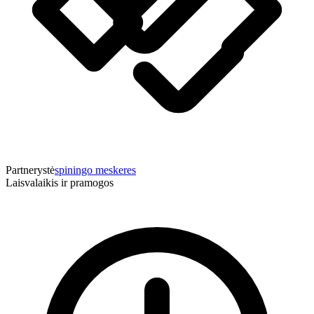
Partnerystė
spiningo meskeres
Laisvalaikis ir pramogos