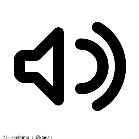
23
+
skelbimų ir užklausų