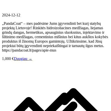
2024-12-12
„PandaCoat“ – mes padėsime Jums įgyvendinti bet kurį statybų
projektą Lietuvoje! Rinkitės hidroizoliacines medžiagas, liejamas
grindų dangas, hermetikus, apsauginius sluoksnius, injektavimo ir
šiltinimo medžiagas, cementinius mišinius bei kitus aukštos kokybės
produktus iš žinomų Europos gamintojų. Užtikrinsime, kad Jūsų
projektai būtų įgyvendinti nepriekaištingai ir tarnautų ilgus metus.
https://pandacoat.lt/pages/apie-mus
1,000 €
Daugiau →