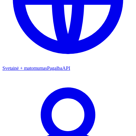
Svetainė + matomumas
Pagalba
API