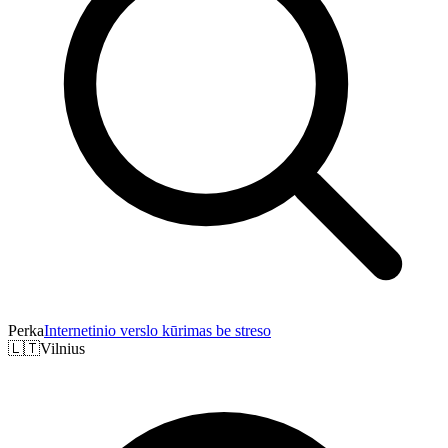
Perka
Internetinio verslo kūrimas be streso
🇱🇹
Vilnius