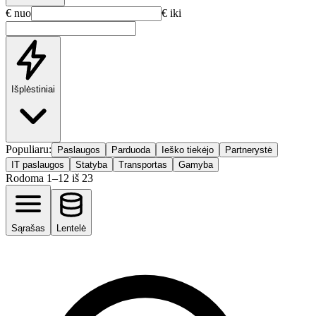
€ nuo
€ iki
Išplėstiniai
Populiaru:
Paslaugos
Parduoda
Ieško tiekėjo
Partnerystė
IT paslaugos
Statyba
Transportas
Gamyba
Rodoma 1–12 iš 23
Sąrašas
Lentelė