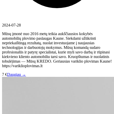
2024-07-28
Mūsų įmonė nuo 2016 metų teikia aukščiausios kokybės
automobilių plovimo paslaugas Kaune. Siekdami užtikrinti
nepriekaištingą rezultatą, nuolat investuojame į naujausias
technologijas ir darbuotojų mokymus. Mūsų komandą sudaro
profesionalūs ir patyrę specialistai, kurie myli savo darbą ir rūpinasi
kiekvieno kliento automobiliu tarsi savo. Kruopštumas ir nuolatinis
tobulėjimas — Mūsų KREDO. Geriausias variklio plovimas Kaune!
https://variklioplovimas.lt
7 €
Daugiau →