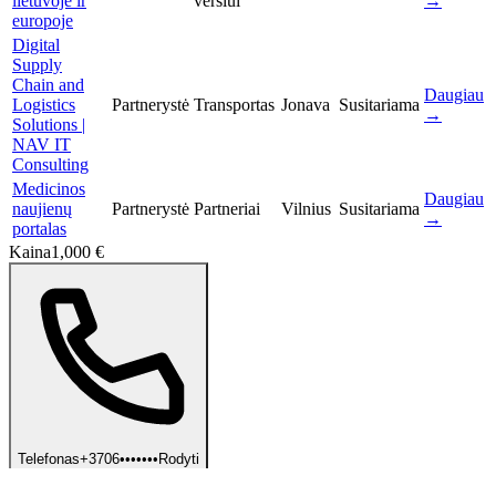
lietuvoje ir
verslui
→
europoje
Digital
Supply
Chain and
Daugiau
Logistics
Partnerystė
Transportas
Jonava
Susitariama
→
Solutions |
NAV IT
Consulting
Medicinos
Daugiau
naujienų
Partnerystė
Partneriai
Vilnius
Susitariama
→
portalas
Kaina
1,000 €
Telefonas
+3706•••••••
Rodyti