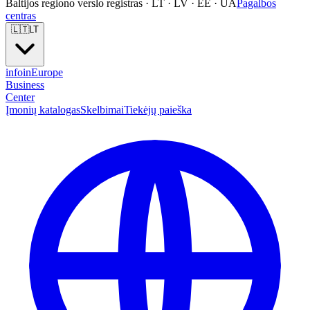
Baltijos regiono verslo registras · LT · LV · EE · UA
Pagalbos
centras
🇱🇹
LT
info
in
Europe
Business
Center
Įmonių katalogas
Skelbimai
Tiekėjų paieška