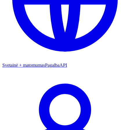
Svetainė + matomumas
Pagalba
API