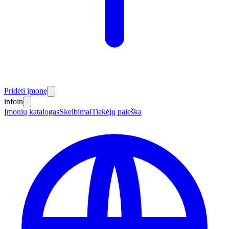
Pridėti įmonę
info
in
Įmonių katalogas
Skelbimai
Tiekėjų paieška