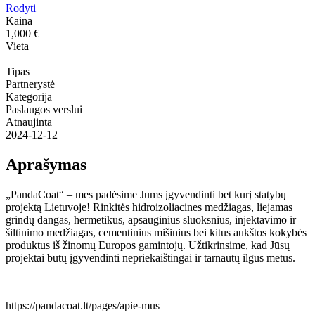
Rodyti
Kaina
1,000 €
Vieta
—
Tipas
Partnerystė
Kategorija
Paslaugos verslui
Atnaujinta
2024-12-12
Aprašymas
„PandaCoat“ – mes padėsime Jums įgyvendinti bet kurį statybų
projektą Lietuvoje! Rinkitės hidroizoliacines medžiagas, liejamas
grindų dangas, hermetikus, apsauginius sluoksnius, injektavimo ir
šiltinimo medžiagas, cementinius mišinius bei kitus aukštos kokybės
produktus iš žinomų Europos gamintojų. Užtikrinsime, kad Jūsų
projektai būtų įgyvendinti nepriekaištingai ir tarnautų ilgus metus.
https://pandacoat.lt/pages/apie-mus