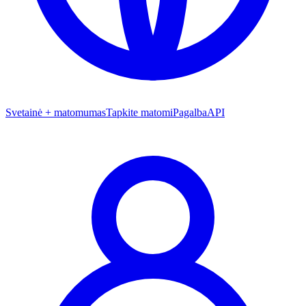
Svetainė + matomumas
Tapkite matomi
Pagalba
API