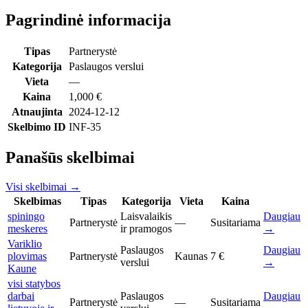
Pagrindinė informacija
Tipas
Partnerystė
Kategorija
Paslaugos verslui
Vieta
—
Kaina
1,000 €
Atnaujinta
2024-12-12
Skelbimo ID
INF-35
Panašūs skelbimai
Visi skelbimai
→
Skelbimas
Tipas
Kategorija
Vieta
Kaina
spiningo
Laisvalaikis
Daugiau
Partnerystė
—
Susitariama
meskeres
ir pramogos
→
Variklio
Paslaugos
Daugiau
plovimas
Partnerystė
Kaunas
7 €
verslui
→
Kaune
visi statybos
darbai
Paslaugos
Daugiau
Partnerystė
—
Susitariama