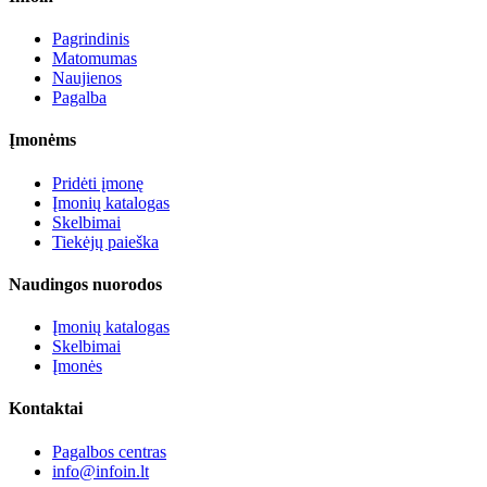
Pagrindinis
Matomumas
Naujienos
Pagalba
Įmonėms
Pridėti įmonę
Įmonių katalogas
Skelbimai
Tiekėjų paieška
Naudingos nuorodos
Įmonių katalogas
Skelbimai
Įmonės
Kontaktai
Pagalbos centras
info@infoin.lt