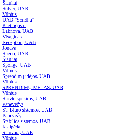
Šiauliai
Solver, UAB
Vilnius
UAB "Sondija"
Kretingos r.
Laknova, UAB
Visaginas
Reception, UAB
Jonava
Spedo, UAB
Šiauliai
Sponge, UAB
Vilnius
Sprendimų idėjos, UAB
Vilnius
SPRENDIMŲ METAS, UAB
Vilnius
Srovių spektras, UAB
Panevėžys
ST Biuro sistemos, UAB
Panevėžys
Stabilios sistemos, UAB
Klaipėda
Stanvara, UAB
Vilnius