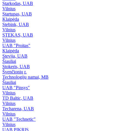
Starkodas, UAB
Vilnius
Startupas, UAB
Klaipėda
Stebink, UAB
Vilnius
STEKAS, UAB
Vilnius
UAB "Proitas"
Klaipėda
Stevija, UAB
Šiauliai
Stokeris, UAB
Švenčionių r.
Technologijų namai, MB
Šiauliai
UAB "Pinsys"
Vilnius
TD Baltic, UAB
Vilnius
Techarena, UAB
Vilnius
UAB "Technetic"
Vilnius
UAB PIKRIS