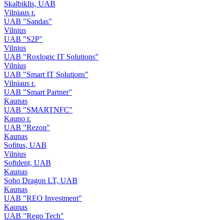
Skalbiklis, UAB
Vilniaus r.
UAB "Sandas"
Vilnius
UAB "S2P"
Vilnius
UAB "Roxlogic IT Solutions"
Vilnius
UAB "Smart IT Solutions"
Vilniaus r.
UAB "Smart Partner"
Kaunas
UAB "SMARTNFC"
Kauno r.
UAB "Rezon"
Kaunas
Sofitus, UAB
Vilnius
Softdent, UAB
Kaunas
Soho Dragon LT, UAB
Kaunas
UAB "REO Investment"
Kaunas
UAB "Rego Tech"