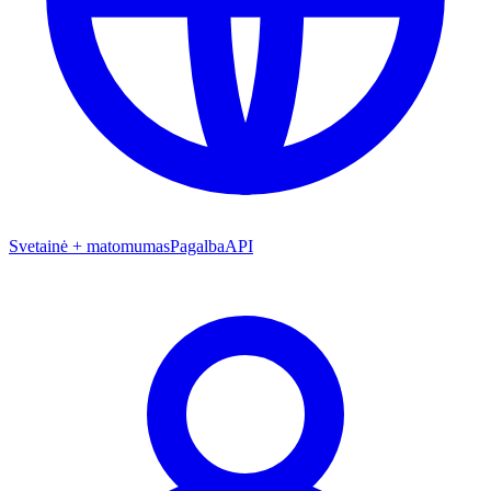
Svetainė + matomumas
Pagalba
API