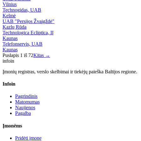
Vilnius
Technogidas, UAB
Kelmė
UAB "Persijos Žvaigždė"
Kazlų Rūda
Technologica Ecliptica, IĮ
Kaunas
Telefonservis, UAB
Kaunas
Puslapis
1
iš
72
Kitas →
info
in
Įmonių registras, verslo skelbimai ir tiekėjų paieška Baltijos regione.
Infoin
Pagrindinis
Matomumas
Naujienos
Pagalba
Įmonėms
Pridėti įmonę