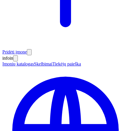
Pridėti įmonę
info
in
Įmonių katalogas
Skelbimai
Tiekėjų paieška