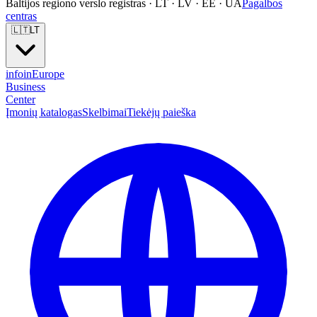
Baltijos regiono verslo registras · LT · LV · EE · UA
Pagalbos
centras
🇱🇹
LT
info
in
Europe
Business
Center
Įmonių katalogas
Skelbimai
Tiekėjų paieška