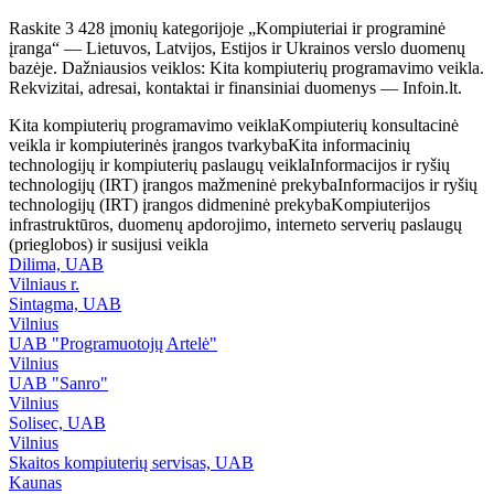
Raskite 3 428 įmonių kategorijoje „Kompiuteriai ir programinė
įranga“ — Lietuvos, Latvijos, Estijos ir Ukrainos verslo duomenų
bazėje. Dažniausios veiklos: Kita kompiuterių programavimo veikla.
Rekvizitai, adresai, kontaktai ir finansiniai duomenys — Infoin.lt.
Kita kompiuterių programavimo veikla
Kompiuterių konsultacinė
veikla ir kompiuterinės įrangos tvarkyba
Kita informacinių
technologijų ir kompiuterių paslaugų veikla
Informacijos ir ryšių
technologijų (IRT) įrangos mažmeninė prekyba
Informacijos ir ryšių
technologijų (IRT) įrangos didmeninė prekyba
Kompiuterijos
infrastruktūros, duomenų apdorojimo, interneto serverių paslaugų
(prieglobos) ir susijusi veikla
Dilima, UAB
Vilniaus r.
Sintagma, UAB
Vilnius
UAB "Programuotojų Artelė"
Vilnius
UAB "Sanro"
Vilnius
Solisec, UAB
Vilnius
Skaitos kompiuterių servisas, UAB
Kaunas