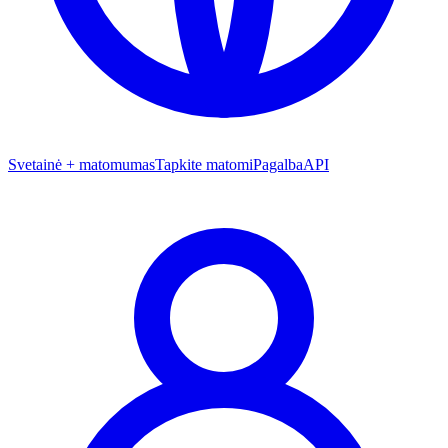
Svetainė + matomumas
Tapkite matomi
Pagalba
API