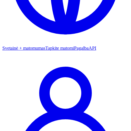
Svetainė + matomumas
Tapkite matomi
Pagalba
API