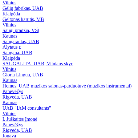
Vilnius
Gėlių fabrikas, UAB
Klaipėda
Geltonas karutis, MB
Vilnius
Saugi pradžia, VŠĮ
Kaunas
Saugarantas, UAB
Alytaus r.
Saugana, UAB
Klaipėda
SAUGALITA, UAB, Vilniaus skyr.
Vilnius
Gloria Lingua, UAB
Kaunas
Hemus, UAB muzikos salonas-parduotuvė (muzikos instrumentai)
Panevėžys
Rigveda, UAB
Kaunas
UAB "IAM consultants"
Vilnius
I. Juškaitės Įmonė
Panevėžys
Rigveda, UAB
Jonava