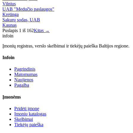
Vilnius
UAB "Medučio paslaugos"
Kretinga
Sakurų sodas, UAB
Kaunas
Puslapis
1
iš
162
Kitas →
info
in
Įmonių registras, verslo skelbimai ir tiekėjų paieška Baltijos regione.
Infoin
Pagrindinis
Matomumas
Naujienos
Pagalba
Įmonėms
Pridėti įmonę
Įmonių katalogas
Skelbimai
Tiekėjų paieška