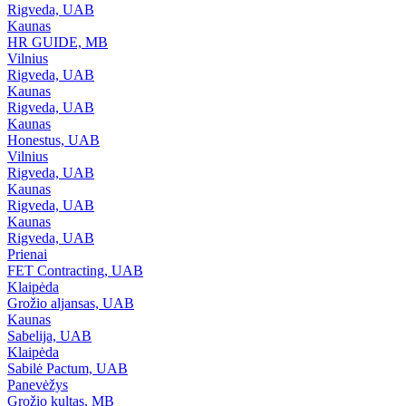
Rigveda, UAB
Kaunas
HR GUIDE, MB
Vilnius
Rigveda, UAB
Kaunas
Rigveda, UAB
Kaunas
Honestus, UAB
Vilnius
Rigveda, UAB
Kaunas
Rigveda, UAB
Kaunas
Rigveda, UAB
Prienai
FET Contracting, UAB
Klaipėda
Grožio aljansas, UAB
Kaunas
Sabelija, UAB
Klaipėda
Sabilė Pactum, UAB
Panevėžys
Grožio kultas, MB