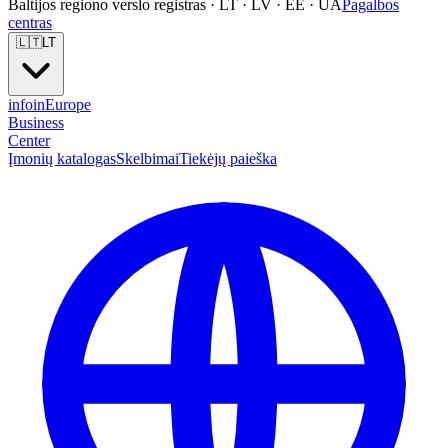
Baltijos regiono verslo registras · LT · LV · EE · UA
Pagalbos
centras
🇱🇹
LT
info
in
Europe
Business
Center
Įmonių katalogas
Skelbimai
Tiekėjų paieška