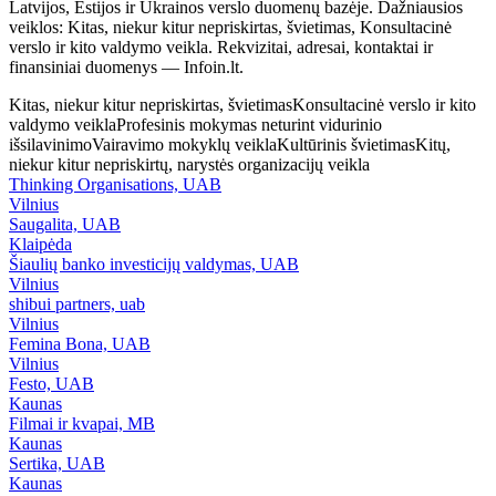
Latvijos, Estijos ir Ukrainos verslo duomenų bazėje. Dažniausios
veiklos: Kitas, niekur kitur nepriskirtas, švietimas, Konsultacinė
verslo ir kito valdymo veikla. Rekvizitai, adresai, kontaktai ir
finansiniai duomenys — Infoin.lt.
Kitas, niekur kitur nepriskirtas, švietimas
Konsultacinė verslo ir kito
valdymo veikla
Profesinis mokymas neturint vidurinio
išsilavinimo
Vairavimo mokyklų veikla
Kultūrinis švietimas
Kitų,
niekur kitur nepriskirtų, narystės organizacijų veikla
Thinking Organisations, UAB
Vilnius
Saugalita, UAB
Klaipėda
Šiaulių banko investicijų valdymas, UAB
Vilnius
shibui partners, uab
Vilnius
Femina Bona, UAB
Vilnius
Festo, UAB
Kaunas
Filmai ir kvapai, MB
Kaunas
Sertika, UAB
Kaunas