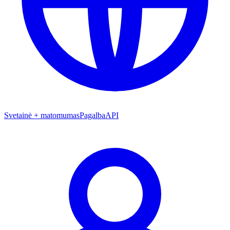
Svetainė + matomumas
Pagalba
API