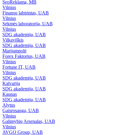
SeoReklama, MB
Vilnius
Finansų labirintas, UAB
Vilnius
Sėkmės laboratorija, UAB
Vilnius
SDG akademija, UAB
Vilkaviškis
SDG akademija, UAB
Marijampolė
Forex Faktorius, UAB
Vilnius
Fortune IT, UAB
Vilnius
SDG akademija, UAB
Kalvarija
SDG akademija, UAB
Kaunas
SDG akademija, UAB
Alytus
Gaisrosauga, UAB
Vilnius
Galimybių Arsenalas, UAB
Vilnius
AVGO Group, UAB