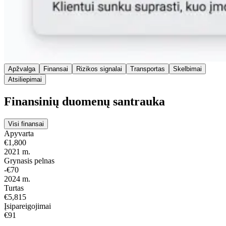
Apžvalga
Finansai
Rizikos signalai
Transportas
Skelbimai
Atsiliepimai
Finansinių duomenų santrauka
Visi finansai
Apyvarta
€1,800
2021 m.
Grynasis pelnas
-€70
2024 m.
Turtas
€5,815
Įsipareigojimai
€91