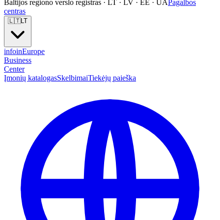
Baltijos regiono verslo registras · LT · LV · EE · UA
Pagalbos
centras
🇱🇹
LT
info
in
Europe
Business
Center
Įmonių katalogas
Skelbimai
Tiekėjų paieška