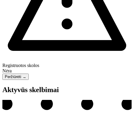
Registruotos skolos
Nėra
Peržiūrėti
→
Aktyvūs skelbimai