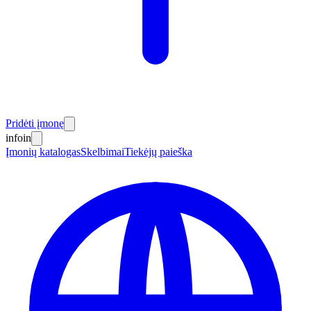
Pridėti įmonę
info
in
Įmonių katalogas
Skelbimai
Tiekėjų paieška