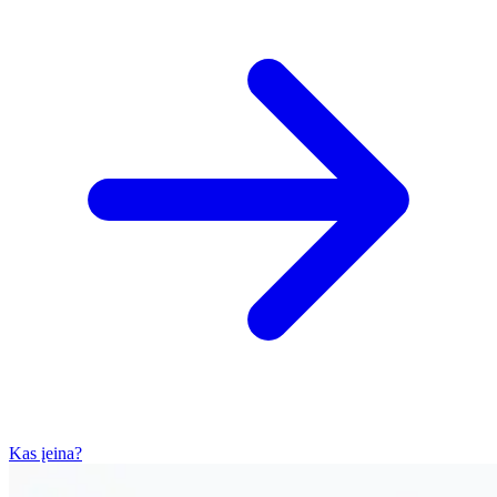
Kas įeina?