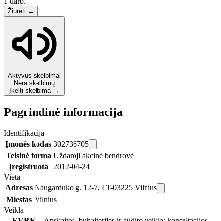
1 darb.
Žiūrėti
→
Aktyvūs skelbimai
Nėra skelbimų
Įkelti skelbimą →
Pagrindinė informacija
Identifikacija
Įmonės kodas
302736705
Teisinė forma
Uždaroji akcinė bendrovė
Įregistruota
2012-04-24
Vieta
Adresas
Naugarduko g. 12-7, LT-03225 Vilnius
Miestas
Vilnius
Veikla
EVRK
Apskaitos, buhalterijos ir audito veikla; konsultacijos