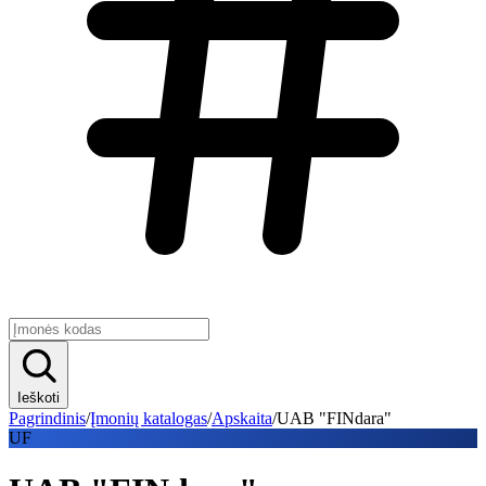
Ieškoti
Pagrindinis
/
Įmonių katalogas
/
Apskaita
/
UAB "FINdara"
UF