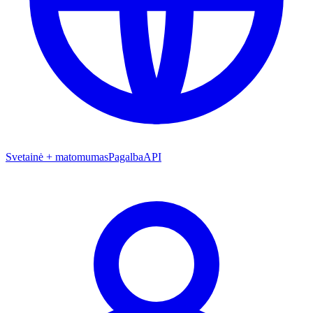
Svetainė + matomumas
Pagalba
API