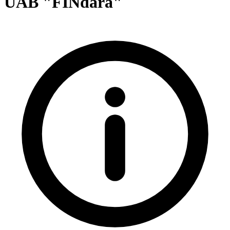
UAB "FINdara"