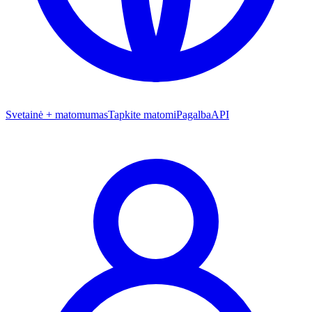
Svetainė + matomumas
Tapkite matomi
Pagalba
API