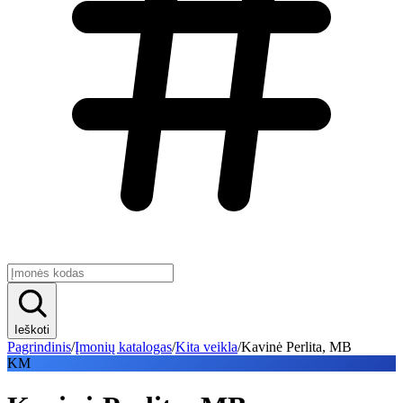
Ieškoti
Pagrindinis
/
Įmonių katalogas
/
Kita veikla
/
Kavinė Perlita, MB
KM