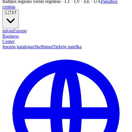
Baltijos regiono verslo registras · LT · LV · EE · UA
Pagalbos
centras
🇱🇹
LT
info
in
Europe
Business
Center
Įmonių katalogas
Skelbimai
Tiekėjų paieška