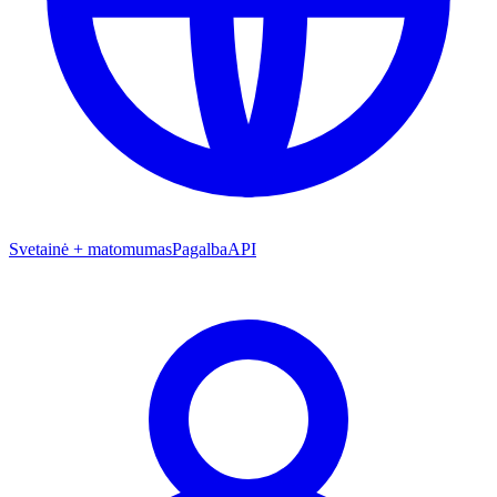
Svetainė + matomumas
Pagalba
API