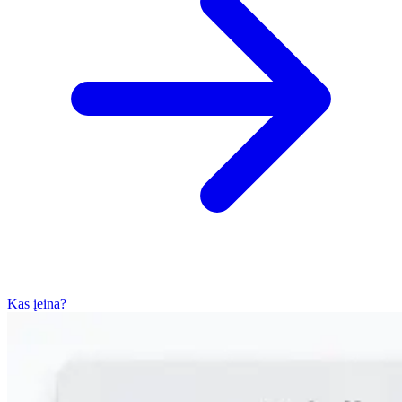
Kas įeina?