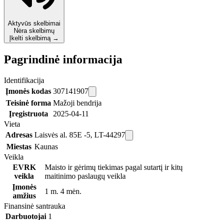
Aktyvūs skelbimai
Nėra skelbimų
Įkelti skelbimą →
Pagrindinė informacija
Identifikacija
Įmonės kodas
307141907
Teisinė forma
Mažoji bendrija
Įregistruota
2025-04-11
Vieta
Adresas
Laisvės al. 85E -5, LT-44297
Miestas
Kaunas
Veikla
EVRK
Maisto ir gėrimų tiekimas pagal sutartį ir kitų
veikla
maitinimo paslaugų veikla
Įmonės
1 m. 4 mėn.
amžius
Finansinė santrauka
Darbuotojai
1