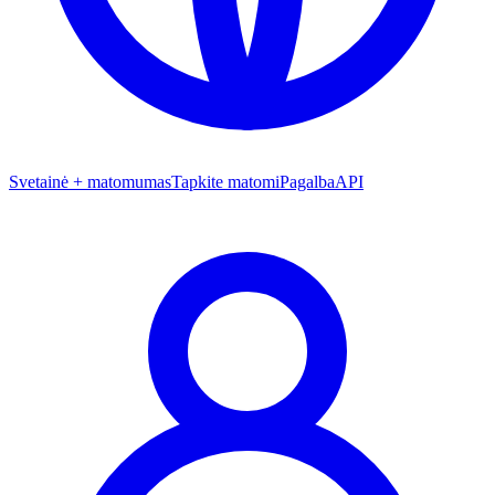
Svetainė + matomumas
Tapkite matomi
Pagalba
API