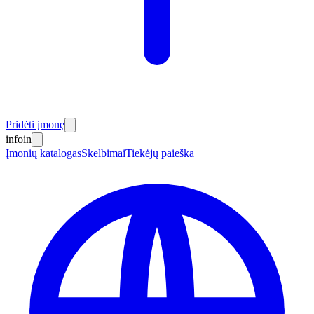
Pridėti įmonę
info
in
Įmonių katalogas
Skelbimai
Tiekėjų paieška